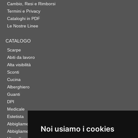
Cambio, Resi e Rimborsi
Termini e Privacy
Cataloghi in PDF
Le Nostre Linee
CATALOGO
Scarpe
Abiti da lavoro
Alta visibilità
Sconti
Cucina
Alberghiero
Guanti
DPI
Medicale
Estetista
Abbigliamento Sportivo
Noi usiamo i cookies
Abbigliamento Bambino