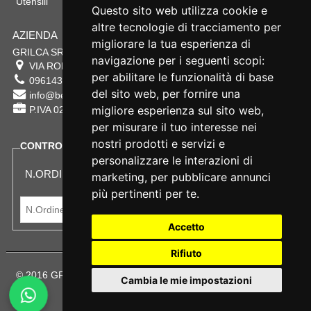
Utensili
Questo sito web utilizza cookie e
altre tecnologie di tracciamento per
AZIENDA
migliorare la tua esperienza di
GRILCA SRL
navigazione per i seguenti scopi:
VIA ROMA 180 88054
SERSALE
,
CZ
per abilitare le funzionalità di base
0961432177
del sito web
,
per fornire una
info@bestsafety.it
migliore esperienza sul sito web
,
P.IVA 02342180797
per misurare il tuo interesse nei
nostri prodotti e servizi e
CONTROLLA LO STATO DEL TUO ORDINE
personalizzare le interazioni di
N.ORDINE:
marketing
,
per pubblicare annunci
più pertinenti per te
.
Accetto
Rifiuto
© 2016 GRILCA SRL Sede Legale: VIA ROMA 180 - SERSALE -
Cambia le mie impostazioni
88054
Terms and Privacy