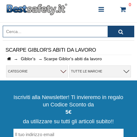
0
SCARPE GIBLOR'S ABITI DA LAVORO
→
Giblor's
→
Scarpe Giblor's abiti da lavoro
INSERISCI IL NOME DEL PRODOTTO CHE STAI
CERCANDO
CATEGORIE
TUTTE LE MARCHE
CHIUDI RICERCA
Iscriviti alla Newsletter! Ti invieremo in regalo
un Codice Sconto da
5€
da utilizzare su tutti gli articoli subito!!