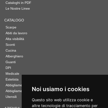
Cataloghi in PDF
Le Nostre Linee
CATALOGO
Scarpe
Abiti da lavoro
Alta visibilità
Sconti
Cucina
Alberghiero
Guanti
DPI
Medicale
Estetista
Abbigliamento Sportivo
Noi usiamo i cookies
Abbigliamento Bambino
Utensili
Questo sito web utilizza cookie e
altre tecnologie di tracciamento per