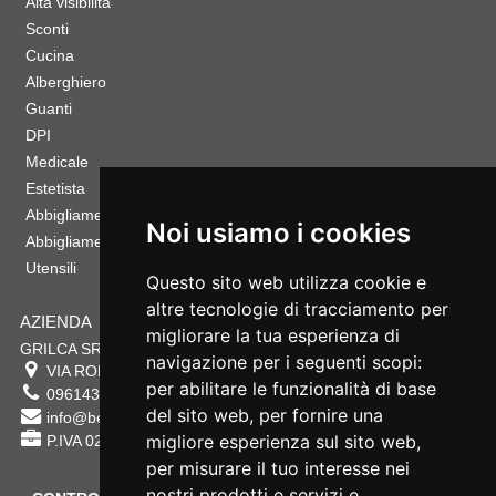
Alta visibilità
Sconti
Cucina
Alberghiero
Guanti
DPI
Medicale
Estetista
Abbigliamento Sportivo
Noi usiamo i cookies
Abbigliamento Bambino
Utensili
Questo sito web utilizza cookie e
altre tecnologie di tracciamento per
AZIENDA
migliorare la tua esperienza di
GRILCA SRL
navigazione per i seguenti scopi:
VIA ROMA 180 88054
SERSALE
,
CZ
per abilitare le funzionalità di base
0961432177
del sito web
,
per fornire una
info@bestsafety.it
migliore esperienza sul sito web
,
P.IVA 02342180797
per misurare il tuo interesse nei
nostri prodotti e servizi e