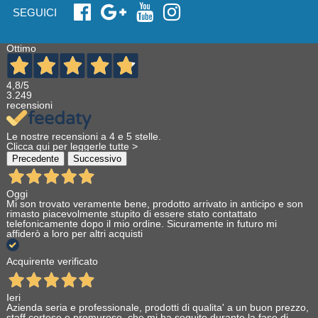
SEGUICI
Ottimo
4,8
/5
3.249
recensioni
Le nostre recensioni a 4 e 5 stelle.
Clicca qui per leggerle tutte >
Precedente
Successivo
Oggi
Mi son trovato veramente bene, prodotto arrivato in anticipo e son
rimasto piacevolmente stupito di essere stato contattato
telefonicamente dopo il mio ordine. Sicuramente in futuro mi
affiderò a loro per altri acquisti
Acquirente verificato
Ieri
Azienda seria e professionale, prodotti di qualita' a un buon prezzo,
staff cortese e premuroso, che mi ha seguito durante la fase di