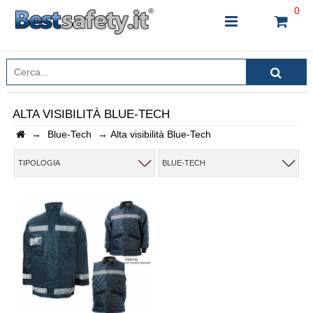
0
ALTA VISIBILITÀ BLUE-TECH
→
Blue-Tech
→
Alta visibilità Blue-Tech
INSERISCI IL NOME DEL PRODOTTO CHE STAI
CERCANDO
TIPOLOGIA
BLUE-TECH
CHIUDI RICERCA