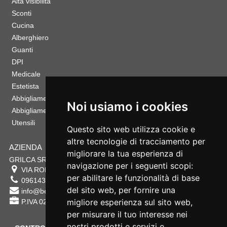
Alta visibilità
Sconti
Cucina
Alberghiero
Guanti
DPI
Medicale
Estetista
Abbigliamento Sportivo
Noi usiamo i cookies
Abbigliamento Bambino
Utensili
Questo sito web utilizza cookie e
altre tecnologie di tracciamento per
AZIENDA
migliorare la tua esperienza di
GRILCA SRL
navigazione per i seguenti scopi:
VIA ROMA 180 88054
SERSALE
,
CZ
per abilitare le funzionalità di base
0961432177
del sito web
,
per fornire una
info@bestsafety.it
migliore esperienza sul sito web
,
P.IVA 02342180797
per misurare il tuo interesse nei
nostri prodotti e servizi e