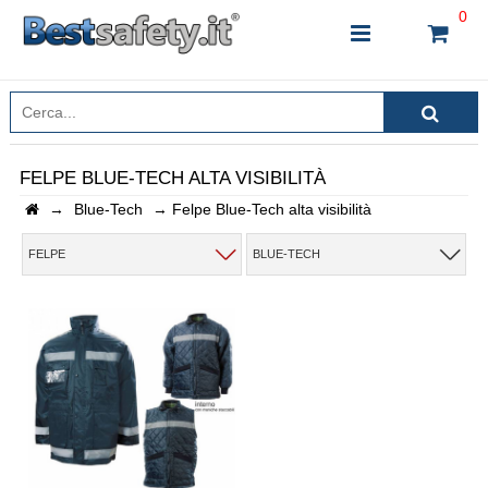
0
FELPE BLUE-TECH ALTA VISIBILITÀ
→
Blue-Tech
→
Felpe Blue-Tech alta visibilità
INSERISCI IL NOME DEL PRODOTTO CHE STAI
CERCANDO
FELPE
BLUE-TECH
CHIUDI RICERCA