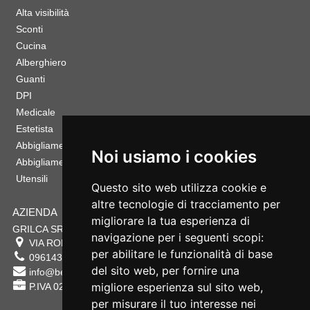
Alta visibilità
Sconti
Cucina
Alberghiero
Guanti
DPI
Medicale
Estetista
Abbigliamento Sportivo
Noi usiamo i cookies
Abbigliamento Bambino
Utensili
Questo sito web utilizza cookie e
altre tecnologie di tracciamento per
AZIENDA
migliorare la tua esperienza di
GRILCA SRL
navigazione per i seguenti scopi:
VIA ROMA 180 88054
SERSALE
,
CZ
per abilitare le funzionalità di base
0961432177
del sito web
,
per fornire una
info@bestsafety.it
migliore esperienza sul sito web
,
P.IVA 02342180797
per misurare il tuo interesse nei