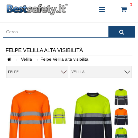
0
FELPE VELILLA ALTA VISIBILITÀ
→
Velilla
→
Felpe Velilla alta visibilità
INSERISCI IL NOME DEL PRODOTTO CHE STAI
CERCANDO
FELPE
VELILLA
CHIUDI RICERCA