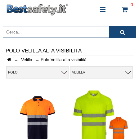
0
POLO VELILLA ALTA VISIBILITÀ
→
Velilla
→
Polo Velilla alta visibilità
INSERISCI IL NOME DEL PRODOTTO CHE STAI
CERCANDO
POLO
VELILLA
CHIUDI RICERCA