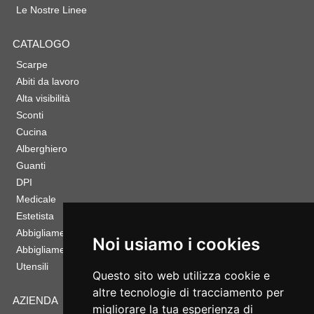
Le Nostre Linee
CATALOGO
Scarpe
Abiti da lavoro
Alta visibilità
Sconti
Cucina
Alberghiero
Guanti
DPI
Medicale
Estetista
Abbigliamento Sportivo
Noi usiamo i cookies
Abbigliamento Bambino
Utensili
Questo sito web utilizza cookie e
altre tecnologie di tracciamento per
AZIENDA
migliorare la tua esperienza di