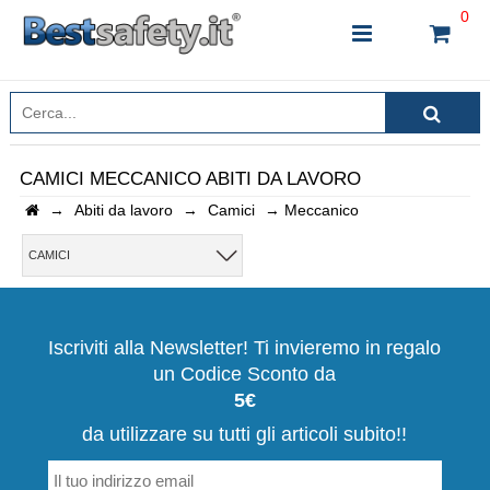
0
CAMICI MECCANICO ABITI DA LAVORO
→
Abiti da lavoro
→
Camici
→
Meccanico
INSERISCI IL NOME DEL PRODOTTO CHE STAI
CERCANDO
CAMICI
CHIUDI RICERCA
Iscriviti alla Newsletter! Ti invieremo in regalo
un Codice Sconto da
5€
da utilizzare su tutti gli articoli subito!!