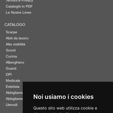
Termini e Privacy
Cataloghi in PDF
Le Nostre Linee
CATALOGO
Scarpe
Abiti da lavoro
Alta visibilità
Sconti
Cucina
Alberghiero
Guanti
DPI
Medicale
Estetista
Abbigliamento Sportivo
Noi usiamo i cookies
Abbigliamento Bambino
Utensili
Questo sito web utilizza cookie e