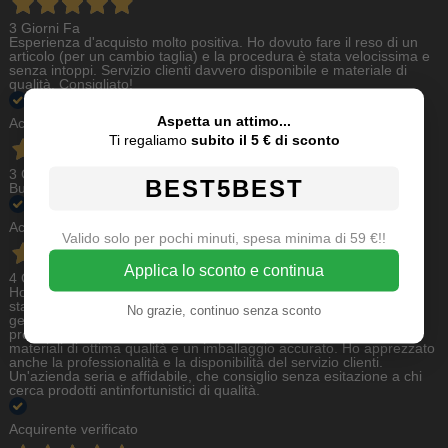
3 Giorni Fa
Esperienza d'acquisto molto positiva. Ho dovuto fare il reso di un
articolo (per un cambio taglia) e la procedura è stata velocissima e
senza intoppi. Servizio clienti davvero disponibile e materiale di
qualità. Consigliato!
Aspetta un attimo...
Acquirente verificato
Ti regaliamo
subito il 5 € di sconto
3 Giorni Fa
BEST5BEST
Buon servizio
Acquirente verificato
Valido solo per pochi minuti, spesa minima di 59 €!!
Applica lo sconto e continua
4 Giorni Fa
Ho acquistato online da Grilca Antinfortunistica e l'esperienza è
stata eccellente. Il sito è semplice da utilizzare, l'ordine è stato
No grazie, continuo senza sconto
gestito con rapidità e la spedizione è arrivata nei tempi previsti. Il
prodotto corrispondeva perfettamente alla descrizione, con
materiali di ottima qualità e un imballaggio accurato. Ho apprezzato
anche la professionalità e la disponibilità del servizio clienti.
Un'azienda seria e affidabile, che consiglio senza esitazione a chi
cerca prodotti antinfortunistici di qualità.
Acquirente verificato