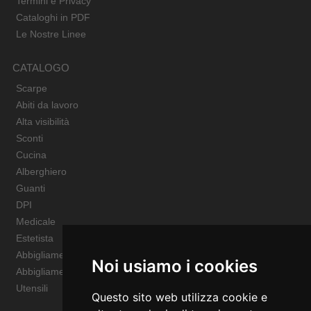
Termini e Privacy
Cataloghi in PDF
Le Nostre Linee
CATALOGO
Scarpe
Abiti da lavoro
Alta visibilità
Sconti
Cucina
Alberghiero
Guanti
DPI
Medicale
Estetista
Abbigliamento Sportivo
Noi usiamo i cookies
Abbigliamento Bambino
Utensili
Questo sito web utilizza cookie e