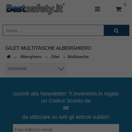
0
GILET MULTITASCHE ALBERGHIERO
→
Alberghiero
→
Gilet
→
Multitasche
INSERISCI IL NOME DEL PRODOTTO CHE STAI
CERCANDO
CATEGORIE
CHIUDI RICERCA
Iscriviti alla Newsletter! Ti invieremo in regalo
un Codice Sconto da
5€
da utilizzare su tutti gli articoli subito!!