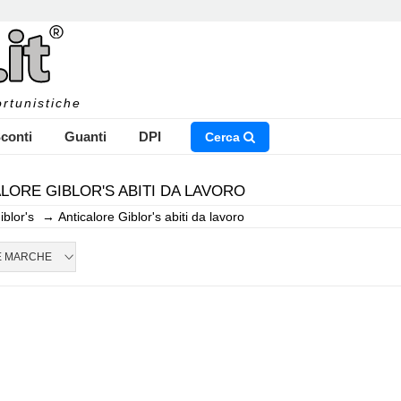
rtunistiche
conti
Guanti
DPI
Cerca
LORE GIBLOR'S ABITI DA LAVORO
iblor's
→
Anticalore Giblor's abiti da lavoro
NSERISCI IL NOME DEL PRODOTTO CHE STAI CERCAN
E MARCHE
CHIUDI RICERCA