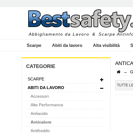
Abbigliamento da Lavoro
&
Scarpe Antinfo
Scarpe
Abiti da lavoro
Alta visibilità
S
ANTICA
CATEGORIE
→
G
SCARPE
I
TUTTE L
ABITI DA LAVORO
Accessori
Alte Performance
Antiacido
Anticalore
Antifreddo