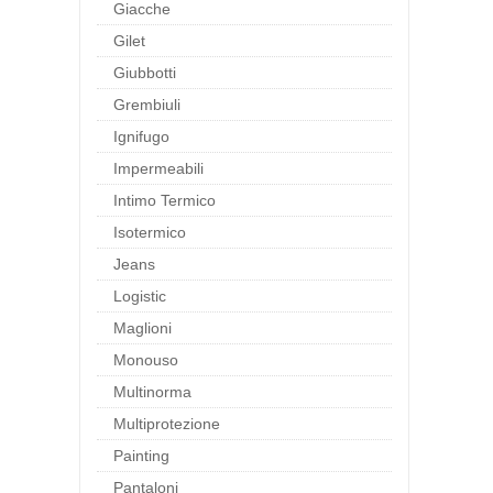
Giacche
Gilet
Giubbotti
Grembiuli
Ignifugo
Impermeabili
Intimo Termico
Isotermico
Jeans
Logistic
Maglioni
Monouso
Multinorma
Multiprotezione
Painting
Pantaloni