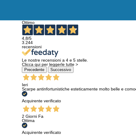
Ottimo
4,8
/5
3.244
recensioni
Le nostre recensioni a 4 e 5 stelle.
Clicca qui per leggerle tutte >
Precedente
Successivo
Ieri
Scarpe antinfortunistiche esteticamente molto belle e como
Acquirente verificato
2 Giorni Fa
Ottima
Acquirente verificato