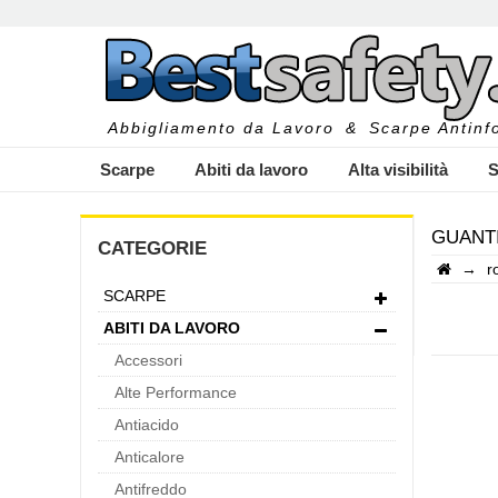
Abbigliamento da Lavoro
&
Scarpe Antinfo
Scarpe
Abiti da lavoro
Alta visibilità
S
GUANTI
CATEGORIE
→
r
SCARPE
I
ABITI DA LAVORO
Accessori
Alte Performance
Antiacido
Anticalore
Antifreddo