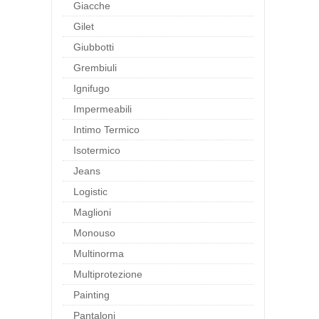
Giacche
Gilet
Giubbotti
Grembiuli
Ignifugo
Impermeabili
Intimo Termico
Isotermico
Jeans
Logistic
Maglioni
Monouso
Multinorma
Multiprotezione
Painting
Pantaloni