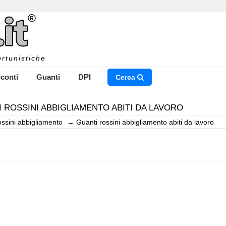
rtunistiche
conti
Guanti
DPI
Cerca
 ROSSINI ABBIGLIAMENTO ABITI DA LAVORO
ossini abbigliamento
→
Guanti rossini abbigliamento abiti da lavoro
NSERISCI IL NOME DEL PRODOTTO CHE STAI CERCAN
CHIUDI RICERCA