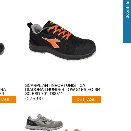
Sconti fino al 50%
SCARPE ANTINFORTUNISTICA
ORA
DIADORA THUNDER LOW S1PS FO SR
SR
SC ESD 701.183511
RE
€
75,90
TAGLI
DETTAGLI