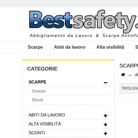
Abbigliamento da Lavoro
&
Scarpe Antinfo
Scarpe
Abiti da lavoro
Alta visibilità
S
SCARPE
CATEGORIE
→
d
SCARPE
I
TIPOLOG
Scarpe
Stivali
ABITI DA LAVORO
ALTA VISIBILITÀ
SCONTI