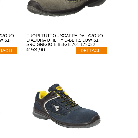
LAVORO
FUORI TUTTO - SCARPE DA LAVORO
OW S1P
DIADORA UTILITY D-BLITZ LOW S1P
SRC GRIGIO E BEIGE 701.172032
NUMERO 36
€
53,90
TAGLI
DETTAGLI