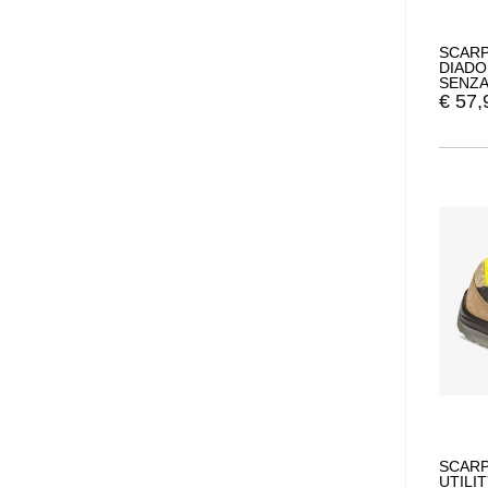
SCARP
DIADO
SENZA
€
57,
SCARP
UTILI