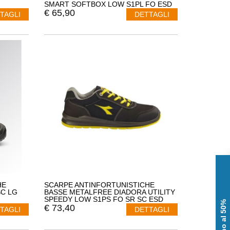
SMART SOFTBOX LOW S1PL FO ESD
SR 701.179958 NUMERO 43 COLORE
€
65,90
TAGLI
DETTAGLI
BLU
HE
SCARPE ANTINFORTUNISTICHE
SC LG
BASSE METALFREE DIADORA UTILITY
SPEEDY LOW S1PS FO SR SC ESD
701.182356 COMODE LEGGERE
€
73,40
TAGLI
DETTAGLI