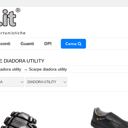
rtunistiche
conti
Guanti
DPI
Cerca
 DIADORA UTILITY
iadora utility
→
Scarpe diadora utility
NSERISCI IL NOME DEL PRODOTTO CHE STAI CERCAN
IA
DIADORA UTILITY
CHIUDI RICERCA