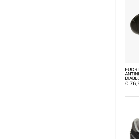
FUORI
ANTIN
DIABL
NUME
€
76,