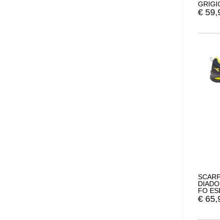
GRIGI
€
59,
SCARP
DIADO
FO ES
€
65,