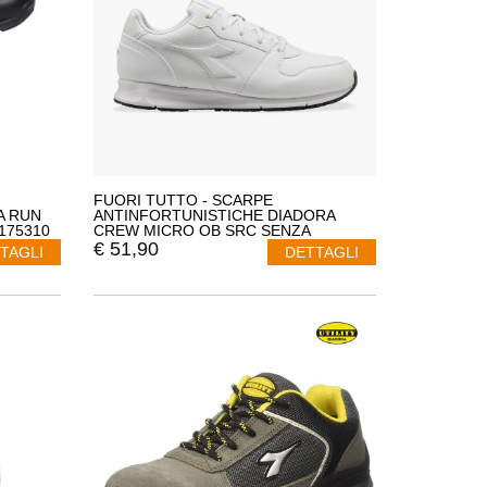
FUORI TUTTO - SCARPE
A RUN
ANTINFORTUNISTICHE DIADORA
175310
CREW MICRO OB SRC SENZA
PUNTALE 701.176228 NUMERO 48
€
51,90
TAGLI
DETTAGLI
COLORE BIANCO