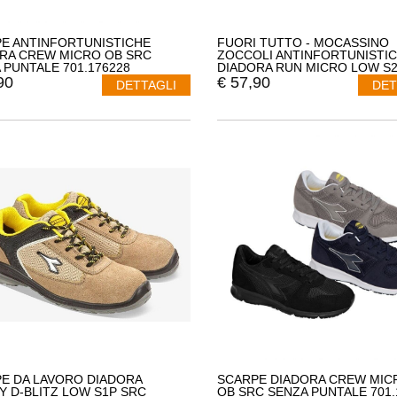
E ANTINFORTUNISTICHE
FUORI TUTTO - MOCASSINO
RA CREW MICRO OB SRC
ZOCCOLI ANTINFORTUNISTIC
 PUNTALE 701.176228
DIADORA RUN MICRO LOW S2
ESD 701.175310 MISURA 40 B
90
€
57,90
DETTAGLI
DET
E DA LAVORO DIADORA
SCARPE DIADORA CREW MI
TY D-BLITZ LOW S1P SRC
OB SRC SENZA PUNTALE 701.