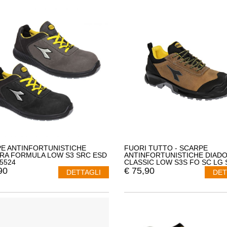
E ANTINFORTUNISTICHE
FUORI TUTTO - SCARPE
RA FORMULA LOW S3 SRC ESD
ANTINFORTUNISTICHE DIAD
75524
CLASSIC LOW S3S FO SC LG 
701.181023 MISURA 45 COLO
90
€
75,90
DETTAGLI
DET
MARRONE