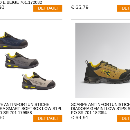
O E BEIGE 701.172032
90
€
65,79
DETTAGLI
DET
E ANTINFORTUNISTICHE
SCARPE ANTINFORTUNISTIC
RA SMART SOFTBOX LOW S1PL
DIADORA GEMINI LOW S1PS 
D SR 701.179958
FO SR 701.182394
90
€
69,91
DETTAGLI
DET