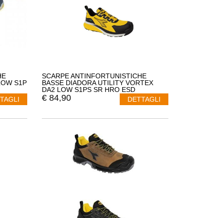
HE
SCARPE ANTINFORTUNISTICHE
LOW S1P
BASSE DIADORA UTILITY VORTEX
DA2 LOW S1PS SR HRO ESD
701.182043
€
84,90
TAGLI
DETTAGLI