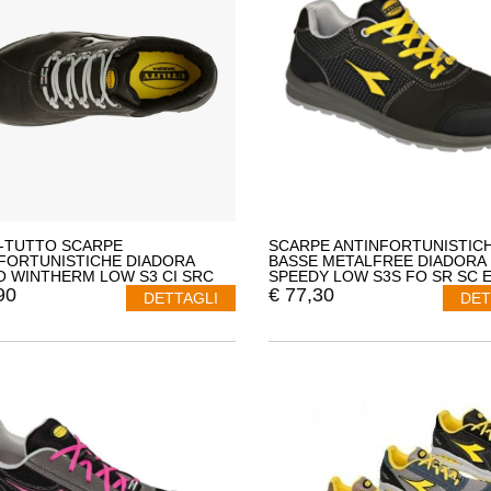
-TUTTO SCARPE
SCARPE ANTINFORTUNISTIC
FORTUNISTICHE DIADORA
BASSE METALFREE DIADORA 
O WINTHERM LOW S3 CI SRC
SPEEDY LOW S3S FO SR SC 
RO 48
701.182355 COMODE LEGGE
90
€
77,30
DETTAGLI
DET