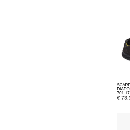
SCARP
DIADO
701.1
€
73,