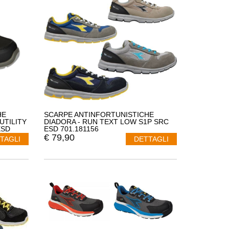
HE
SCARPE ANTINFORTUNISTICHE
UTILITY
DIADORA - RUN TEXT LOW S1P SRC
ESD
ESD 701.181156
RE
€
79,90
TAGLI
DETTAGLI