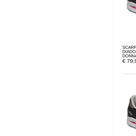
SCARP
DIADO
DONNA
€
79,