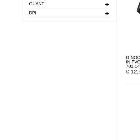
GUANTI
DPI
GINOC
IN PV
703.1
€
12,