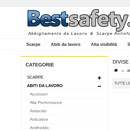
Abbigliamento da Lavoro
&
Scarpe Antinfo
Scarpe
Abiti da lavoro
Alta visibilità
S
DIVISE
CATEGORIE
→
a
SCARPE
I
TUTTE L
ABITI DA LAVORO
Accessori
Alte Performance
Antiacido
Anticalore
Antifreddo