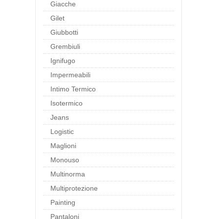
Giacche
Gilet
Giubbotti
Grembiuli
Ignifugo
Impermeabili
Intimo Termico
Isotermico
Jeans
Logistic
Maglioni
Monouso
Multinorma
Multiprotezione
Painting
Pantaloni