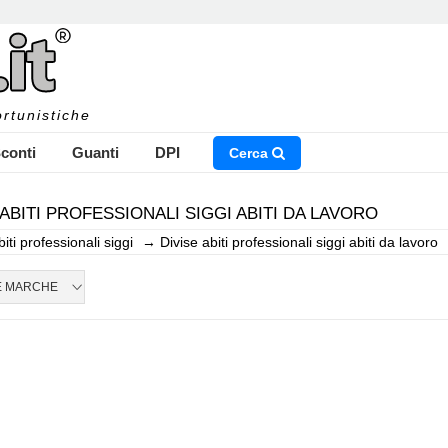
rtunistiche
conti
Guanti
DPI
Cerca
 ABITI PROFESSIONALI SIGGI ABITI DA LAVORO
biti professionali siggi
→
Divise abiti professionali siggi abiti da lavoro
NSERISCI IL NOME DEL PRODOTTO CHE STAI CERCAN
E MARCHE
CHIUDI RICERCA