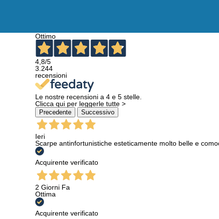
Ottimo
4,8
/5
3.244
recensioni
Le nostre recensioni a 4 e 5 stelle.
Clicca qui per leggerle tutte >
Precedente
Successivo
Ieri
Scarpe antinfortunistiche esteticamente molto belle e como
Acquirente verificato
2 Giorni Fa
Ottima
Acquirente verificato